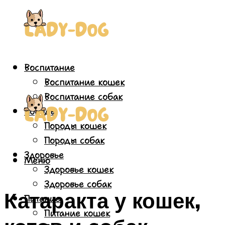
Воспитание
Воспитание кошек
Воспитание собак
Породы
Породы кошек
Породы собак
Здоровье
Меню
Здоровье кошек
Здоровье собак
Катаракта у кошек,
Питание
Питание кошек