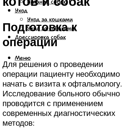
котов и собак
Питание собак
Уход
Уход за кошками
Подготовка к
Уход за собаками
Дрессировка собак
операции
Меню
Для решения о проведении
операции пациенту необходимо
начать с визита к офтальмологу.
Исследование больного обычно
проводится с применением
современных диагностических
методов: