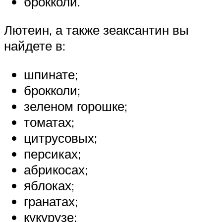
брокколи.
Лютеин, а также зеаксантин вы
найдете в:
шпинате;
брокколи;
зеленом горошке;
томатах;
цитрусовых;
персиках;
абрикосах;
яблоках;
гранатах;
кукурузе;