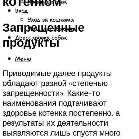
котенком
Питание собак
Уход
Уход за кошками
Запрещенные
Уход за собаками
Дрессировка собак
продукты
Меню
Приводимые далее продукты
обладают разной «степенью
запрещенности». Какие-то
наименования подтачивают
здоровье котенка постепенно, а
результаты их деятельности
выявляются лишь спустя много