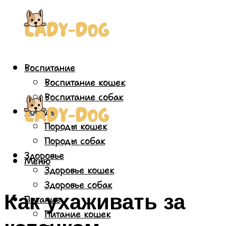
Воспитание
Воспитание кошек
Воспитание собак
Породы
Породы кошек
Породы собак
Здоровье
Меню
Здоровье кошек
Здоровье собак
Как ухаживать за
Питание
Питание кошек