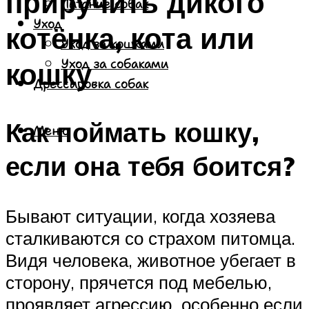
приручить дикого
Питание собак
Уход
котёнка, кота или
Уход за кошками
кошку
Уход за собаками
Дрессировка собак
Как поймать кошку,
Меню
если она тебя боится?
Бывают ситуации, когда хозяева
сталкиваются со страхом питомца.
Видя человека, животное убегает в
сторону, прячется под мебелью,
проявляет агрессию, особенно если