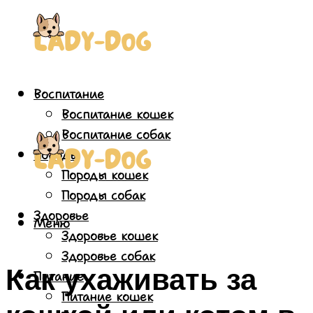
Воспитание
Воспитание кошек
Воспитание собак
Породы
Породы кошек
Породы собак
Здоровье
Меню
Здоровье кошек
Здоровье собак
Как ухаживать за
Питание
Питание кошек