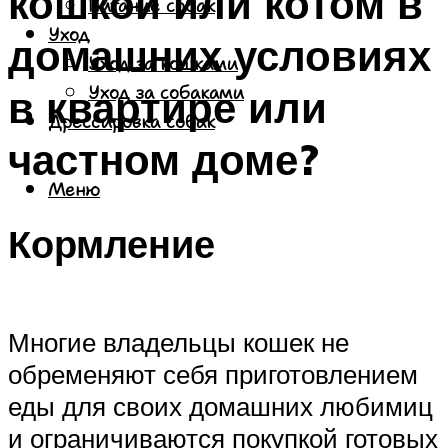
кошкой или котом в
Питание собак
Уход
домашних условиях
Уход за кошками
в квартире или
Уход за собаками
Дрессировка собак
частном доме?
Меню
Кормление
Многие владельцы кошек не
обременяют себя приготовлением
еды для своих домашних любимиц
и ограничиваются покупкой готовых