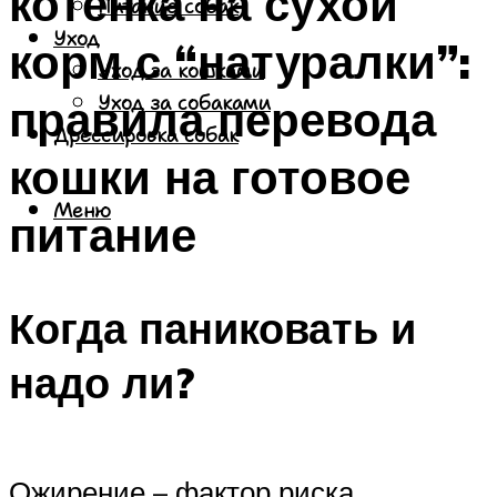
котенка на сухой
Питание собак
Уход
корм с “натуралки”:
Уход за кошками
правила перевода
Уход за собаками
Дрессировка собак
кошки на готовое
Меню
питание
Когда паниковать и
надо ли?
Ожирение – фактор риска.