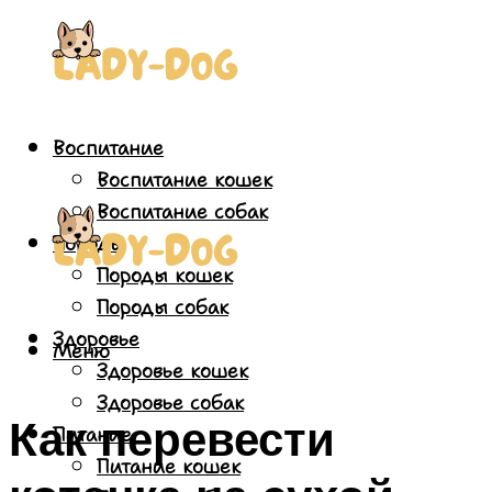
Воспитание
Воспитание кошек
Воспитание собак
Породы
Породы кошек
Породы собак
Здоровье
Меню
Здоровье кошек
Здоровье собак
Как перевести
Питание
Питание кошек