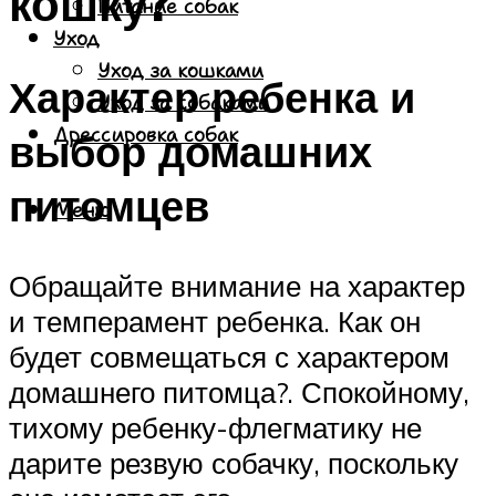
кошку?
Питание собак
Уход
Уход за кошками
Характер ребенка и
Уход за собаками
Дрессировка собак
выбор домашних
питомцев
Меню
Обращайте внимание на характер
и темперамент ребенка. Как он
будет совмещаться с характером
домашнего питомца?. Спокойному,
тихому ребенку-флегматику не
дарите резвую собачку, поскольку