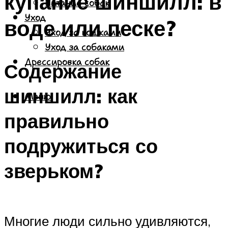
купание шиншилл: в
Питание собак
Уход
воде или песке?
Уход за кошками
Уход за собаками
Дрессировка собак
Содержание
шиншилл: как
Меню
правильно
подружиться со
зверьком?
Многие люди сильно удивляются,