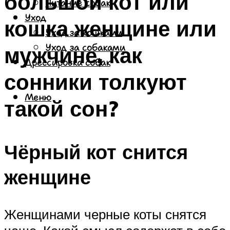
большой кот или
Питание собак
Уход
кошка женщине или
Уход за кошками
мужчине, как
Уход за собаками
Дрессировка собак
сонники толкуют
Меню
такой сон?
Чёрный кот снится
женщине
Женщинами черные коты снятся