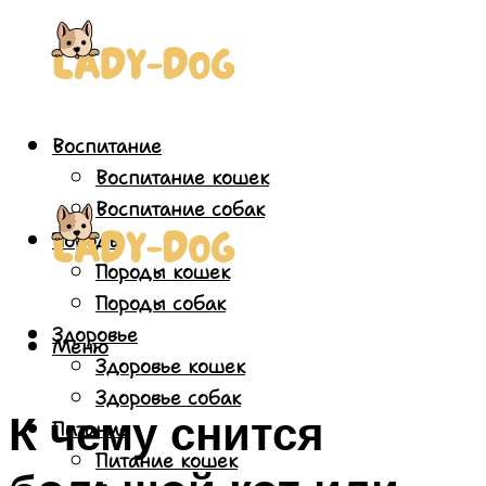
Воспитание
Воспитание кошек
Воспитание собак
Породы
Породы кошек
Породы собак
Здоровье
Меню
Здоровье кошек
Здоровье собак
К чему снится
Питание
Питание кошек