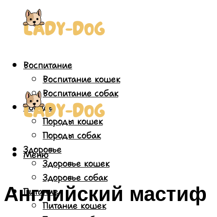
Воспитание
Воспитание кошек
Воспитание собак
Породы
Породы кошек
Породы собак
Здоровье
Меню
Здоровье кошек
Здоровье собак
Английский мастиф
Питание
Питание кошек