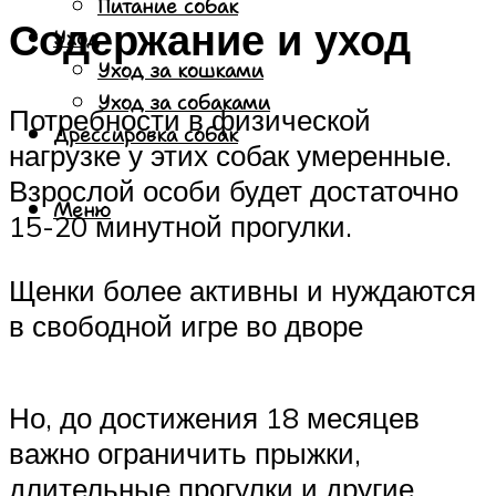
Питание собак
Содержание и уход
Уход
Уход за кошками
Уход за собаками
Потребности в физической
Дрессировка собак
нагрузке у этих собак умеренные.
Взрослой особи будет достаточно
Меню
15-20 минутной прогулки.
Щенки более активны и нуждаются
в свободной игре во дворе
Но, до достижения 18 месяцев
важно ограничить прыжки,
длительные прогулки и другие