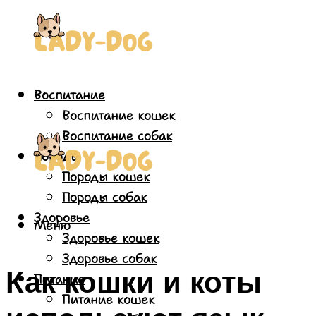
Воспитание
Воспитание кошек
Воспитание собак
Породы
Породы кошек
Породы собак
Здоровье
Меню
Здоровье кошек
Здоровье собак
Как кошки и коты
Питание
Питание кошек