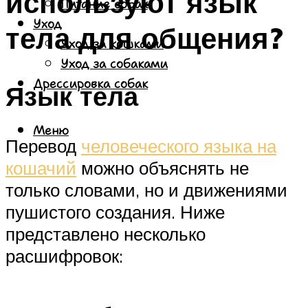
используют язык
Питание собак
Уход
тела для общения?
Уход за кошками
Уход за собаками
Дрессировка собак
Язык тела
Меню
Перевод
человеческого языка на
кошачий
можно объяснять не
только словами, но и движениями
пушистого создания. Ниже
представлено несколько
расшифровок: