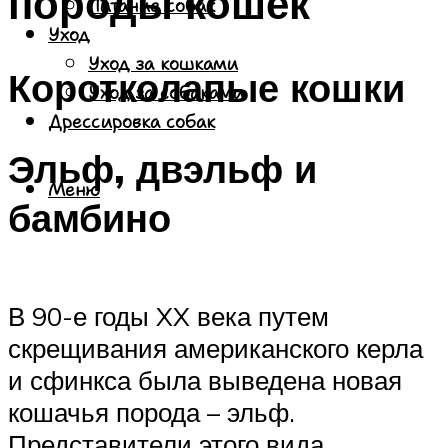
породы кошек
Питание собак
Уход
Уход за кошками
Коротколапые кошки
Уход за собаками
Дрессировка собак
Эльф, двэльф и
Меню
бамбино
В 90-е годы XX века путем
скрещивания американского керла
и сфинкса была выведена новая
кошачья порода – эльф.
Представители этого вида