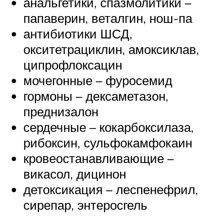
анальгетики, спазмолитики –
папаверин, веталгин, нош-па
антибиотики ШСД,
окситетрациклин, амоксиклав,
ципрофлоксацин
мочегонные – фуросемид
гормоны – дексаметазон,
преднизалон
сердечные – кокарбоксилаза,
рибоксин, сульфокамфокаин
кровеостанавливающие –
викасол, дицинон
детоксикация – леспенефрил,
сирепар, энтеросгель