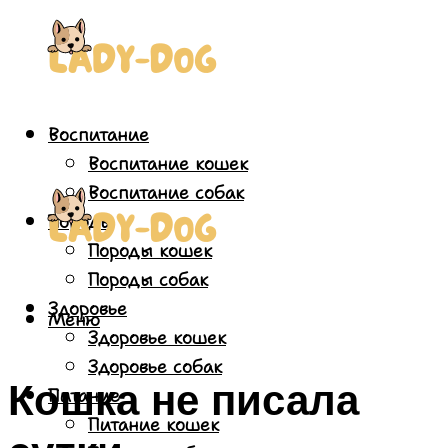
Воспитание
Воспитание кошек
Воспитание собак
Породы
Породы кошек
Породы собак
Здоровье
Меню
Здоровье кошек
Здоровье собак
Кошка не писала
Питание
Питание кошек