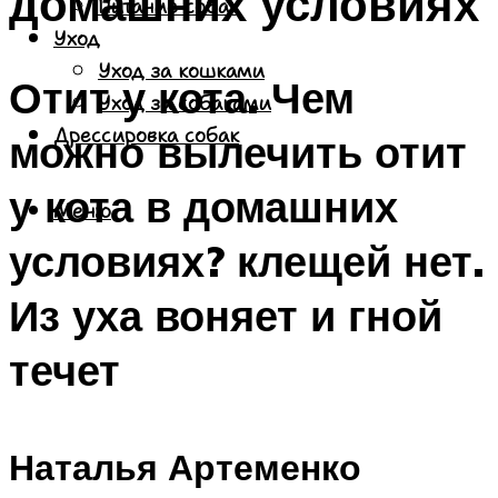
домашних условиях
Питание собак
Уход
Уход за кошками
Отит у кота. Чем
Уход за собаками
Дрессировка собак
можно вылечить отит
у кота в домашних
Меню
условиях? клещей нет.
Из уха воняет и гной
течет
Наталья Артеменко