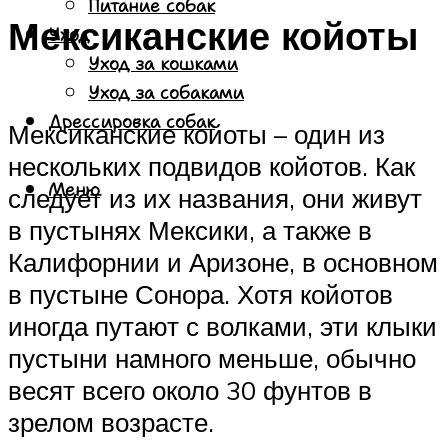
Питание собак
Мексиканские койоты
Уход
Уход за кошками
Уход за собаками
Дрессировка собак
Мексиканские койоты – один из
нескольких подвидов койотов. Как
Меню
следует из их названия, они живут
в пустынях Мексики, а также в
Калифорнии и Аризоне, в основном
в пустыне Сонора. Хотя койотов
иногда путают с волками, эти клыки
пустыни намного меньше, обычно
весят всего около 30 фунтов в
зрелом возрасте.