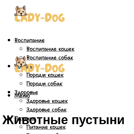
Воспитание
Воспитание кошек
Воспитание собак
Породы
Породы кошек
Породы собак
Здоровье
Меню
Здоровье кошек
Здоровье собак
Животные пустыни
Питание
Питание кошек