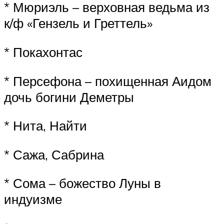
* Мюриэль – верховная ведьма из
к/ф «Гензель и Греттель»
* Покахонтас
* Персефона – похищенная Аидом
дочь богини Деметры
* Нита, Найти
* Сажа, Сабрина
* Сома – божество Луны в
индуизме