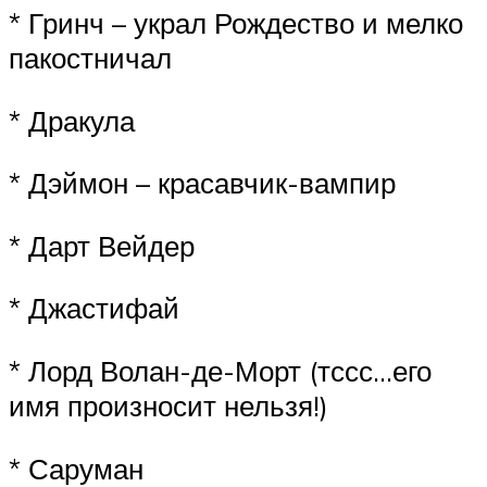
* Гринч – украл Рождество и мелко
пакостничал
* Дракула
* Дэймон – красавчик-вампир
* Дарт Вейдер
* Джастифай
* Лорд Волан-де-Морт (тссс…его
имя произносит нельзя!)
* Саруман