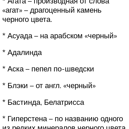
* Агата – производная от слова
«агат» – драгоценный камень
черного цвета.
* Асуада – на арабском «черный»
* Адалинда
* Аска – пепел по-шведски
* Блэки – от англ. «черный»
* Бастинда, Белатрисса
* Гиперстена – по названию одного
из редких минералов черного цвета