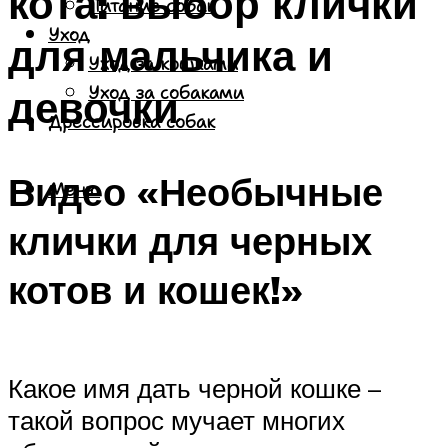
кота: выбор клички
Питание собак
Уход
для мальчика и
Уход за кошками
девочки
Уход за собаками
Дрессировка собак
Видео «Необычные
Меню
клички для черных
котов и кошек!»
Какое имя дать черной кошке –
такой вопрос мучает многих