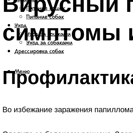
Вирусный п
Питание кошек
Питание собак
симптомы 
Уход
Уход за кошками
Уход за собаками
Дрессировка собак
Профилактик
Меню
Во избежание заражения папиллом