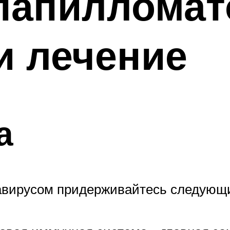
апилломато
и лечение
а
авирусом придерживайтесь следующи