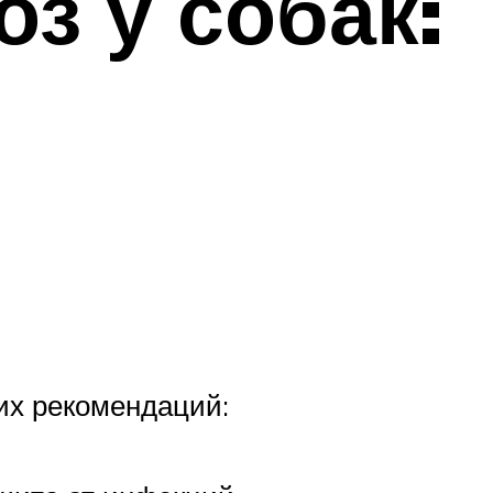
з у собак:
х рекомендаций: