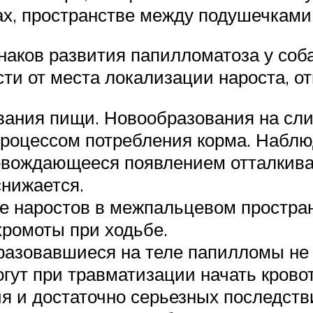
нах, пространстве между подушечками
наков развития папилломатоза у соба
сти от места локализации нароста, 
ания пищи. Новообразования на сли
 процессом потребления корма. Наб
ровождающееся появлением отталкива
снижается.
 наростов в межпальцевом простран
хромоты при ходьбе.
бразовавшиеся на теле папилломы н
ут при травматизации начать крово
я и достаточно серьезных последств