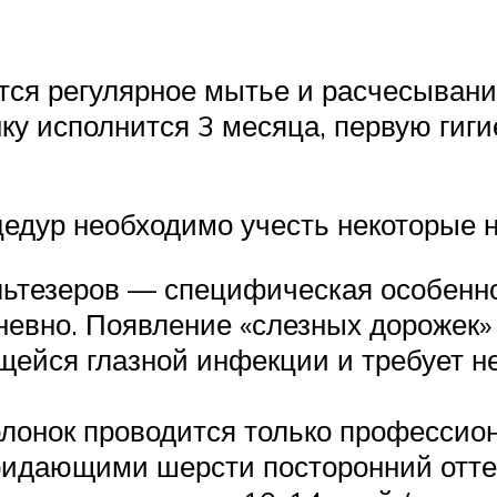
тся регулярное мытье и расчесыван
ку исполнится 3 месяца, первую гиг
цедур необходимо учесть некоторые 
ьтезеров — специфическая особеннос
евно. Появление «слезных дорожек» 
щейся глазной инфекции и требует н
олонок проводится только професси
ридающими шерсти посторонний отте