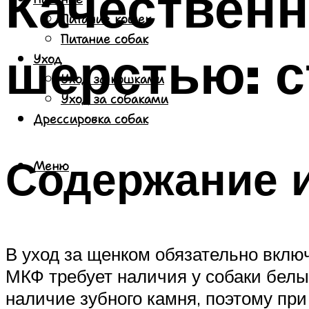
Качественн
Питание кошек
Питание собак
шерстью: с
Уход
Уход за кошками
Уход за собаками
Дрессировка собак
Содержание и
Меню
В уход за щенком обязательно включ
МКФ требует наличия у собаки белы
наличие зубного камня, поэтому при