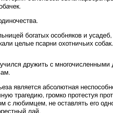
обачек.
одиночества.
льницей богатых особняков и усаде
жали целые псарни охотничьих собак.
научился дружить с многочисленным
ам.
еза является абсолютная неспособн
ную трагедию, громко протестуя прот
 с любимцем, не оставлять его одно
орестный лай.