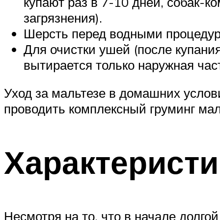
купают раз в 7-10 дней, собак-к
загрязнения).
Шерсть перед водными процедур
Для очистки ушей (после купани
вытирается только наружная част
Уход за мальтезе в домашних услов
проводить комплексный груминг мал
Характерист
Несмотря на то, что в начале долго