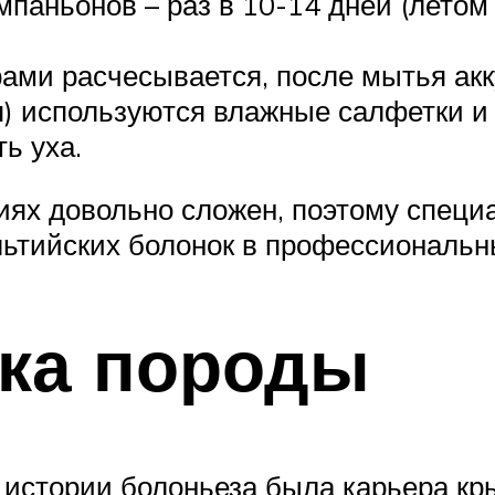
омпаньонов – раз в 10-14 дней (летом
ами расчесывается, после мытья акк
я) используются влажные салфетки и
ь уха.
иях довольно сложен, поэтому спец
ьтийских болонок в профессиональн
ика породы
й истории болоньеза была карьера кр