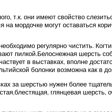
ого, т.к. они имеют свойство слезить
я на мордочке могут оставаться кор
необходимо регулярно чистить. Когт
вают пилкой.Белоснежная шерсть соб
частвует в выставках, вполне достат
ьтийской болонки возможна как в дом
ках за шерстью нужен более тщател
стая,блестящая, глянцевая шерсть, о