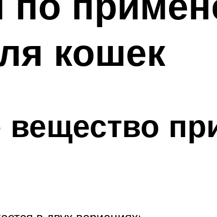
я по приме
ля кошек
 вещество пр
ается в двух вариациях: