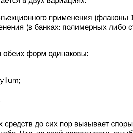
нъекционного применения (флаконы 1
енения (в банках: полимерных либо с
 обеих форм одинаковы:
yllum;
.
 средств до сих пор вызывает споры
ебо. Что, по всей вероятности, ошибо