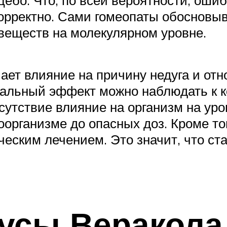
корректно. Сами гомеопаты обосновы
веществ на молекулярном уровне.
чает влияние на причину недуга и от
имальный эффект можно наблюдать к 
тсутствие влияние на организм на ур
организме до опасных доз. Кроме то
ческим лечением. Это значит, что с
усы Веракола