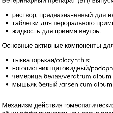
раствор, предназначенный для и
таблетки для перорального прим
жидкость для приема внутрь.
Основные активные компоненты для
тыква горькая/colocynthis;
ноголистник щитовидный/podoph
чемерица белая/veratrum album;
мышьяк белый /arsenicum album
Механизм действия гомеопатических
об их эффективности на уровне плац