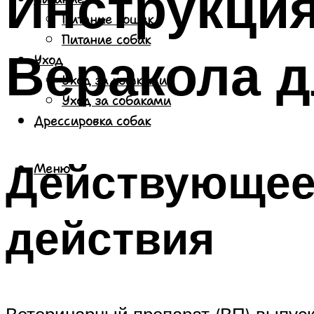
Инструкци
Питание кошек
Питание собак
Веракола д
Уход
Уход за кошками
Уход за собаками
Дрессировка собак
Действующее
Меню
действия
Ветеринарный препарат (ВП) выпуск