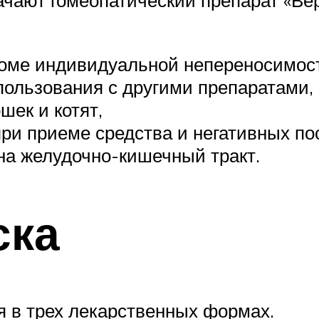
ачают гомеопатический препарат «Ве
роме индивидуальной непереносимост
ользования с другими препаратами,
шек и котят,
ри приеме средства и негативных по
 на желудочно-кишечный тракт.
ска
 в трех лекарственных формах.