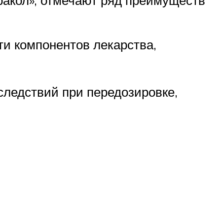
ракол», отмечают ряд преимуществ
и компонентов лекарства,
следствий при передозировке,