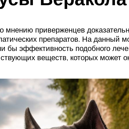
по мнению приверженцев доказатель
патических препаратов. На данный м
ли бы эффективность подобного лече
твующих веществ, которых может ок