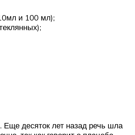
0мл и 100 мл);
теклянных);
. Еще десяток лет назад речь шла
чно, так как говорит о плацебо-