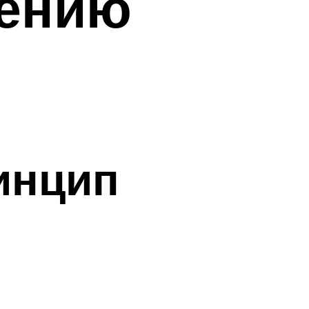
нению
инцип