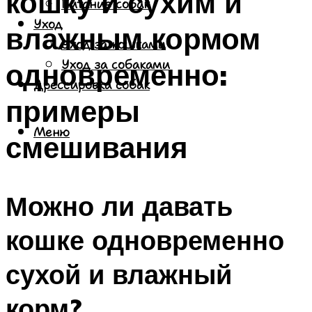
кошку и сухим и
Питание собак
Уход
влажным кормом
Уход за кошками
одновременно:
Уход за собаками
Дрессировка собак
примеры
Меню
смешивания
Можно ли давать
кошке одновременно
сухой и влажный
корм?