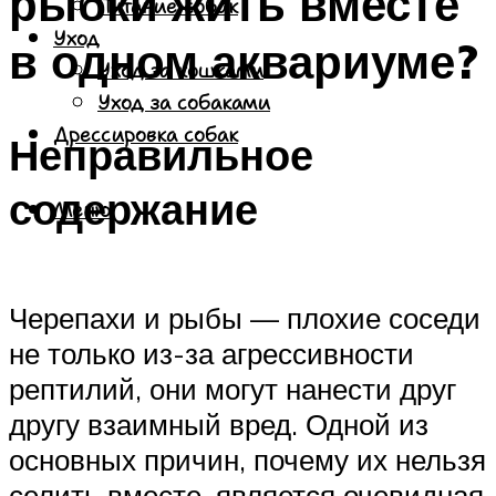
рыбки жить вместе
Питание собак
Уход
в одном аквариуме?
Уход за кошками
Уход за собаками
Дрессировка собак
Неправильное
содержание
Меню
Черепахи и рыбы — плохие соседи
не только из-за агрессивности
рептилий, они могут нанести друг
другу взаимный вред. Одной из
основных причин, почему их нельзя
селить вместе, является очевидная