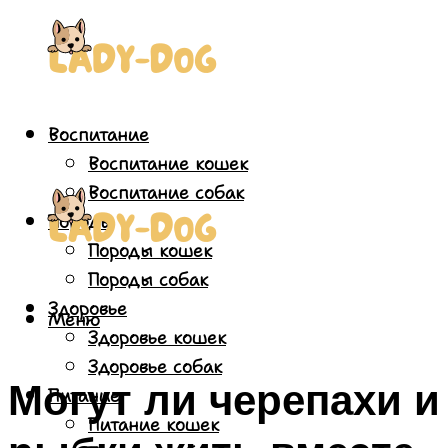
Воспитание
Воспитание кошек
Воспитание собак
Породы
Породы кошек
Породы собак
Здоровье
Меню
Здоровье кошек
Здоровье собак
Могут ли черепахи и
Питание
Питание кошек