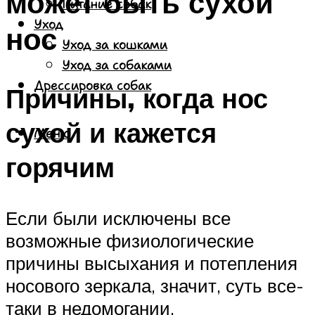
может быть сухой
Питание собак
Уход
нос
Уход за кошками
Уход за собаками
Дрессировка собак
Причины, когда нос
сухой и кажется
Меню
горячим
Если были исключены все
возможные физиологические
причины высыхания и потепления
носового зеркала, значит, суть все-
таки в недомогании.