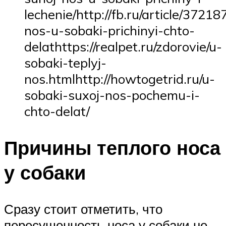
lechenie/http://fb.ru/article/37218
nos-u-sobaki-prichinyi-chto-
delathttps://realpet.ru/zdorovie/u-
sobaki-teplyj-
nos.htmlhttp://howtogetrid.ru/u-
sobaki-suxoj-nos-pochemu-i-
chto-delat/
Причины теплого носа
у собаки
Сразу стоит отметить, что
пересушенность носа у собаки не