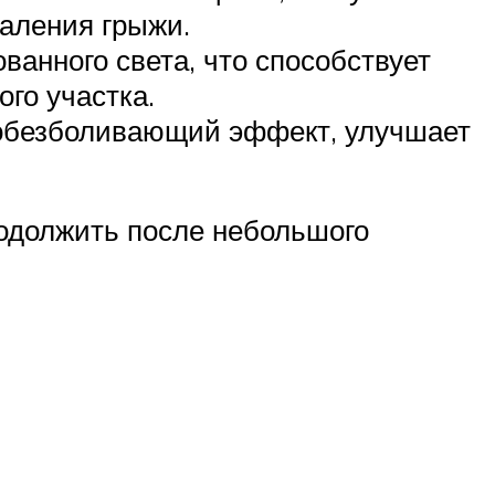
даления грыжи.
ванного света, что способствует
го участка.
т обезболивающий эффект, улучшает
родолжить после небольшого