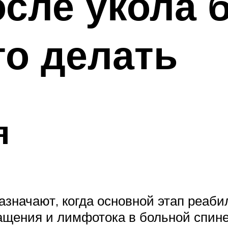
осле укола 
то делать
я
значают, когда основной этап реаби
щения и лимфотока в больной спине.