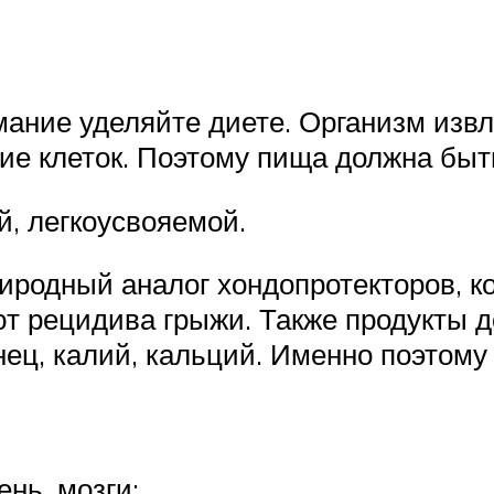
ание уделяйте диете. Организм извл
ние клеток. Поэтому пища должна быт
, легкоусвояемой.
риродный аналог хондопротекторов, к
ют рецидива грыжи. Также продукты д
нец, калий, кальций. Именно поэтом
ень, мозги;