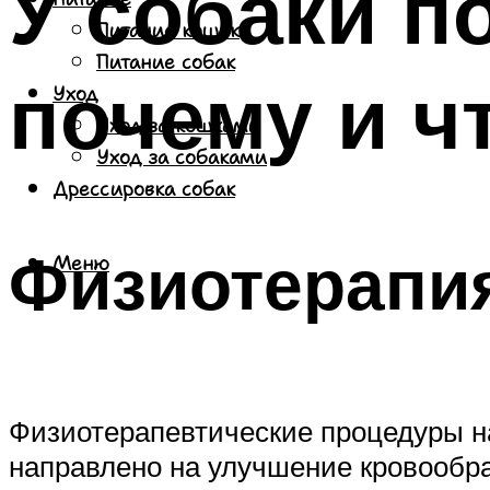
У собаки п
Питание кошек
Питание собак
почему и ч
Уход
Уход за кошками
Уход за собаками
Дрессировка собак
Физиотерапи
Меню
Физиотерапевтические процедуры на
направлено на улучшение кровообра