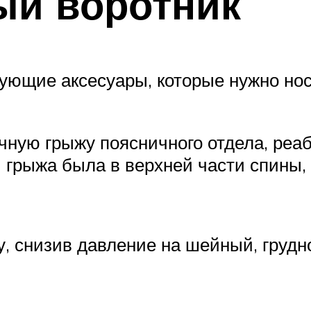
ый воротник
ующие аксесуары, которые нужно но
чную грыжу поясничного отдела, реа
и грыжа была в верхней части спины,
у, снизив давление на шейный, груд