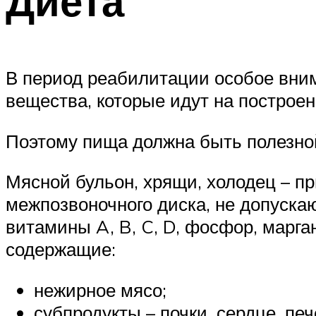
Диета
В период реабилитации особое вним
вещества, которые идут на построе
Поэтому пища должна быть полезной
Мясной бульон, хрящи, холодец – п
межпозвоночного диска, не допуска
витамины A, B, C, D, фосфор, марга
содержащие:
нежирное мясо;
субпродукты – почки, сердце, печ