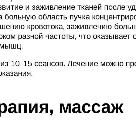
азвитие и заживление тканей после у
а больную область пучка концентриро
чшению кровотока, заживлению больно
оком разной частоты, что оказывае
 мышц.
из 10-15 сеансов. Лечение можно п
оказания.
рапия, массаж