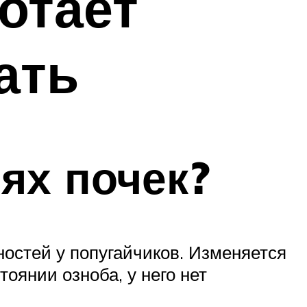
отает
ать
ях почек?
остей у попугайчиков. Изменяется
оянии озноба, у него нет