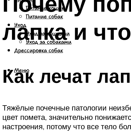
Почему поп
Питание кошек
Питание собак
лапка и чт
Уход
Уход за кошками
Уход за собаками
Дрессировка собак
Как лечат ла
Меню
Тяжёлые почечные патологии неизбе
цвет помета, значительно понижаетс
настроения, потому что все тело бол