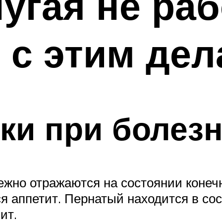
угая не раб
о с этим дел
пки при болезн
жно отражаются на состоянии конечн
я аппетит. Пернатый находится в сост
ит.