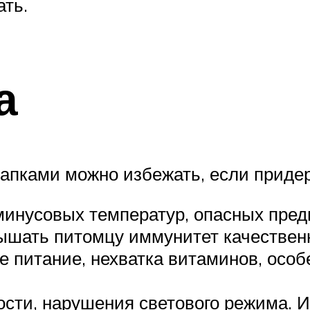
ть.
а
апками можно избежать, если приде
 минусовых температур, опасных пре
ышать питомцу иммунитет качестве
 питание, нехватка витаминов, особе
ырости, нарушения светового режима.