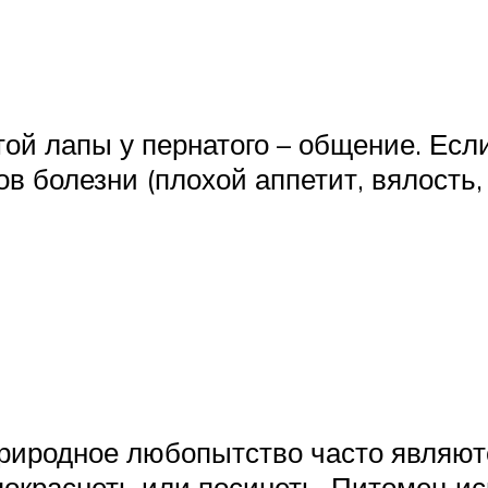
ой лапы у пернатого – общение. Если
ов болезни (плохой аппетит, вялость
риродное любопытство часто являют
окраснеть или посинеть. Питомец ис