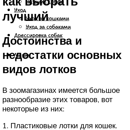
как выбрать
Питание собак
Уход
лучший
Уход за кошками
Уход за собаками
Дрессировка собак
Достоинства и
недостатки основных
Меню
видов лотков
В зоомагазинах имеется большое
разнообразие этих товаров, вот
некоторые из них:
1. Пластиковые лотки для кошек.