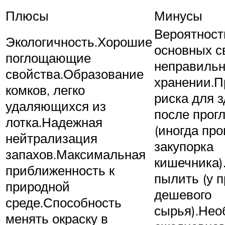
Плюсы
Минусы
Вероятност
Экологичность.Хорошие
основных с
поглощающие
неправиль
свойства.Образование
хранении.П
комков, легко
риска для з
удаляющихся из
после прог
лотка.Надежная
(иногда пр
нейтрализация
закупорка
запахов.Максимальная
кишечника)
приближенность к
пылить (у п
природной
дешевого
среде.Способность
сырья).Нео
менять окраску в