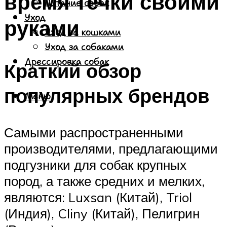
время течки своими
Питание собак
Уход
руками
Уход за кошками
Уход за собаками
Дрессировка собак
Краткий обзор
популярных брендов
Меню
Самыми распространенными
производителями, предлагающими
подгузники для собак крупных
пород, а также средних и мелких,
являются: Luxsan (Китай), Triol
(Индия), Cliny (Китай), Пелигрин