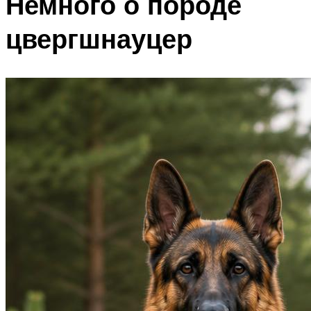
Немного о породе
цвергшнауцер