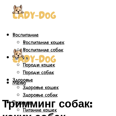
Воспитание
Воспитание кошек
Воспитание собак
Породы
Породы кошек
Породы собак
Здоровье
Меню
Здоровье кошек
Здоровье собак
Тримминг собак:
Питание
Питание кошек