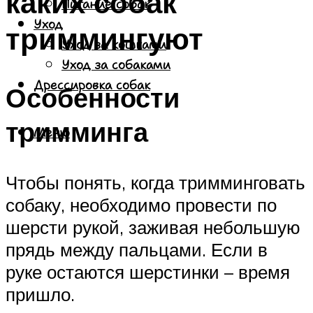
каких собак
Питание собак
Уход
триммингуют
Уход за кошками
Уход за собаками
Дрессировка собак
Особенности
тримминга
Меню
Чтобы понять, когда тримминговать
собаку, необходимо провести по
шерсти рукой, заживая небольшую
прядь между пальцами. Если в
руке остаются шерстинки – время
пришло.