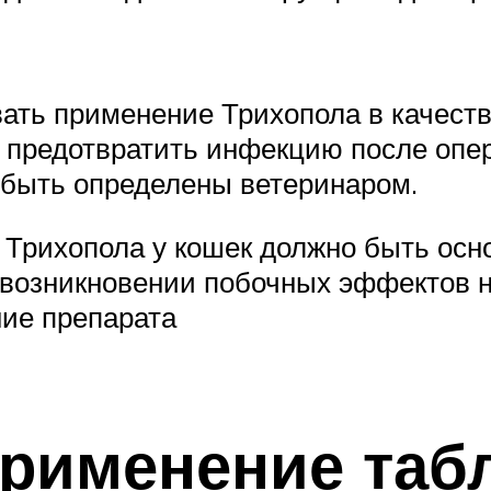
ать применение Трихопола в качеств
 предотвратить инфекцию после опе
быть определены ветеринаром.
 Трихопола у кошек должно быть осн
и возникновении побочных эффектов 
ние препарата
рименение таб