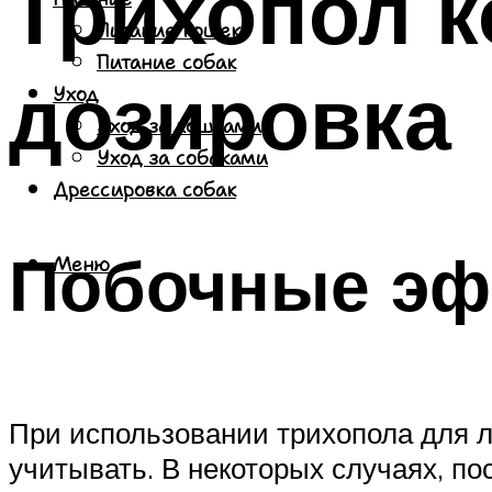
Трихопол к
Питание кошек
Питание собак
дозировка
Уход
Уход за кошками
Уход за собаками
Дрессировка собак
Побочные эф
Меню
При использовании трихопола для л
учитывать. В некоторых случаях, п