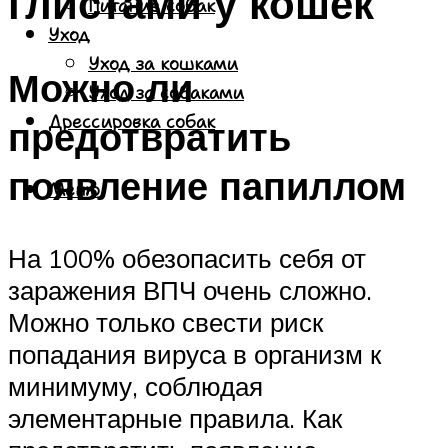
глистами у кошек
Питание собак
Уход
Уход за кошками
Можно ли
Уход за собаками
Дрессировка собак
предотвратить
появление папиллом
Меню
На 100% обезопасить себя от
заражения ВПЧ очень сложно.
Можно только свести риск
попадания вируса в организм к
минимуму, соблюдая
элементарные правила. Как