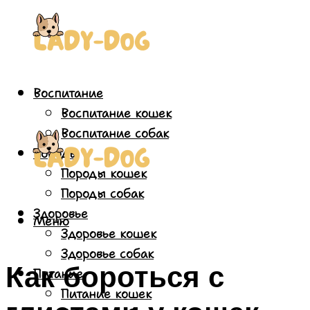
Воспитание
Воспитание кошек
Воспитание собак
Породы
Породы кошек
Породы собак
Здоровье
Меню
Здоровье кошек
Здоровье собак
Как бороться с
Питание
Питание кошек