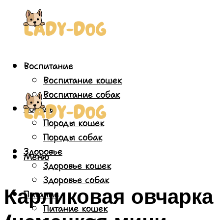
Воспитание
Воспитание кошек
Воспитание собак
Породы
Породы кошек
Породы собак
Здоровье
Меню
Здоровье кошек
Здоровье собак
Карликовая овчарка
Питание
Питание кошек