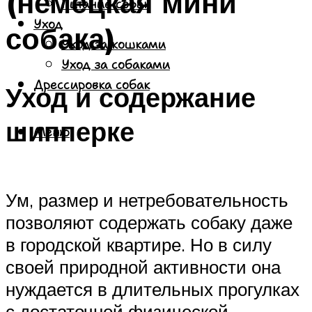
(немецкая мини
Питание собак
Уход
собака)
Уход за кошками
Уход за собаками
Дрессировка собак
Уход и содержание
шипперке
Меню
Ум, размер и нетребовательность
позволяют содержать собаку даже
в городской квартире. Но в силу
своей природной активности она
нуждается в длительных прогулках
с достаточной физической