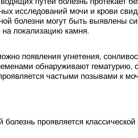
водящих путей болезнь протекает б
рных исследований мочи и крови свид
ной болезни могут быть выявлены с
о на локализацию камня.
можно появления угнетения, сонливос
ременами обнаруживают гематурию, о
проявляется частыми позывами к мо
 болезнь проявляется классической