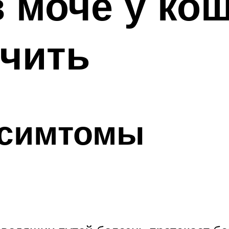
 моче у ко
ечить
 симтомы