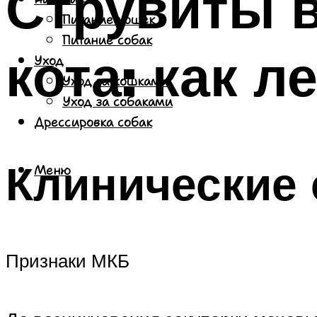
Струвиты в
Питание кошек
Питание собак
кота: как л
Уход
Уход за кошками
Уход за собаками
Дрессировка собак
Клинические
Меню
Признаки МКБ