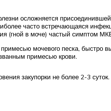
олезни осложняется присоединившейс
аиболее часто встречающаяся инфекц
ия (гной в моче) частый симптом МК
с примесью мочевого песка, быстро в
ызванным примесью крови.
вения закупорки не более 2-3 суток.