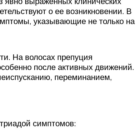
ез явно выраженных клинических
етельствуют о ее возникновении. В
имптомы, указывающие не только на
ти. На волосах препуция
собенно после активных движений.
чеиспусканию, переминанием,
 триадой симптомов: