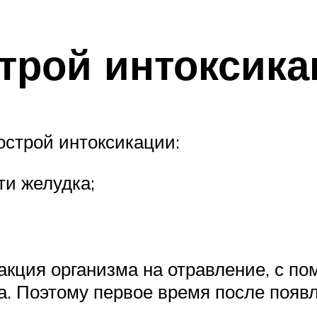
трой интоксика
острой интоксикации:
ти желудка;
акция организма на отравление, с п
ва. Поэтому первое время после появ
.