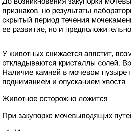
До возникновения закупорки мочевы
признаков, но результаты лаборато
скрытый период течения мочекамен
ее развитие, но и предположительн
У животных снижается аппетит, воз
откладываются кристаллы солей. В
Наличие камней в мочевом пузыре 
подниманием и опусканием хвоста
Животное осторожно ложится
При закупорке мочевыводящих путей