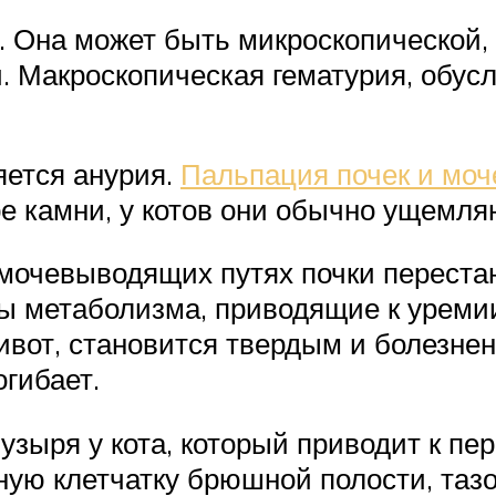
 Она может быть микроскопической, 
й. Макроскопическая гематурия, обу
яется анурия.
Пальпация почек и моч
е камни, у котов они обычно ущемляю
мочевыводящих путях почки переста
ы метаболизма, приводящие к уремии
ивот, становится твердым и болезне
огибает.
узыря у кота, который приводит к пе
ую клетчатку брюшной полости, тазо