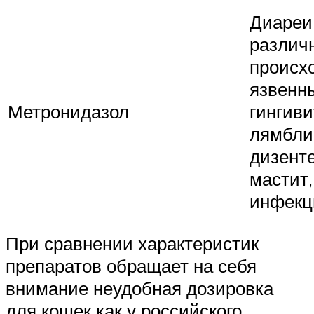
Диареи
различ
происх
язвенн
Метронидазол
гингиви
лямбли
дизент
мастит,
инфекц
При сравнении характеристик
препаратов обращает на себя
внимание неудобная дозировка
для кошек как у российского