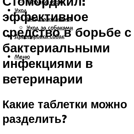
Стоморджил:
Питание собак
Уход
эффективное
Уход за кошками
средство в борьбе с
Уход за собаками
Дрессировка собак
бактериальными
Меню
инфекциями в
ветеринарии
Какие таблетки можно
разделить?