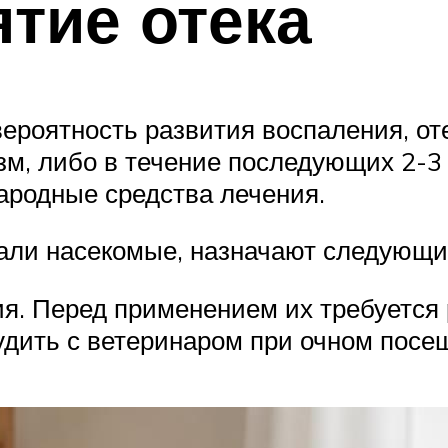
ятие отека
вероятность развития воспаления, от
зм, либо в течение последующих 2-3
ародные средства лечения.
сали насекомые, назначают следующи
я. Перед применением их требуется 
удить с ветеринаром при очном посе