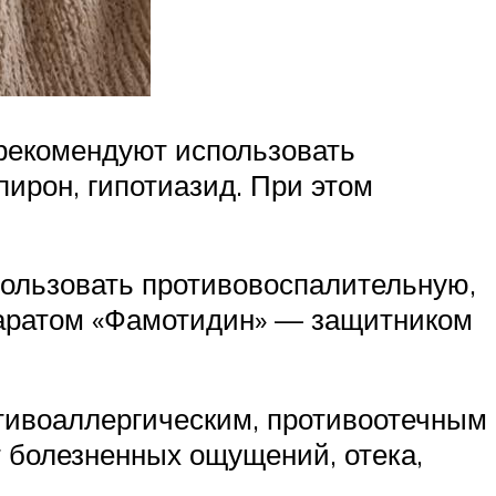
 рекомендуют использовать
пирон, гипотиазид. При этом
пользовать противовоспалительную,
паратом «Фамотидин» — защитником
тивоаллергическим, противоотечным
от болезненных ощущений, отека,