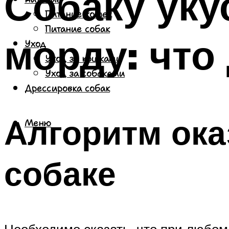
Собаку уку
Питание кошек
Питание собак
морду: что
Уход
Уход за кошками
Уход за собаками
Дрессировка собак
Алгоритм ок
Меню
собаке
Необходимо сказать, что при любом