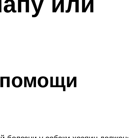
лапу или
 помощи
 болезни у собаки хозяин должен: