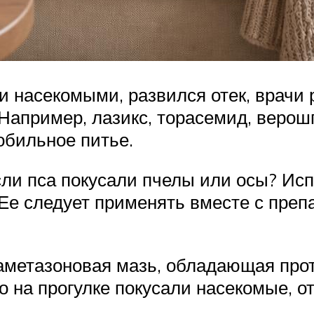
и насекомыми, развился отек, врачи
Например, лазикс, торасемид, верош
обильное питье.
если пса покусали пчелы или осы? Ис
Ее следует применять вместе с пре
саметазоновая мазь, обладающая про
го на прогулке покусали насекомые, 