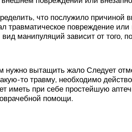
ределить, что послужило причиной в
ал травматическое повреждение или
вид манипуляций зависит от того, п
 нужно вытащить жало Следует отме
акую-то травму, необходимо действ
дет иметь при себе простейшую апте
доврачебной помощи.