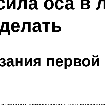
сила оса в 
 делать
азания первой
 внешнем повреждении или внезапной