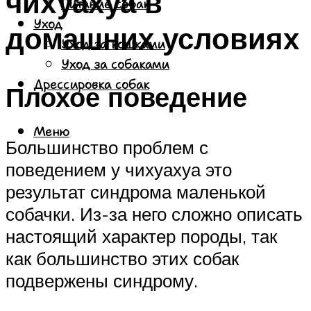
чихуахуа в
Питание собак
Уход
домашних условиях
Уход за кошками
Уход за собаками
Дрессировка собак
Плохое поведение
Меню
Большинство проблем с
поведением у чихуахуа это
результат синдрома маленькой
собачки. Из-за него сложно описать
настоящий характер породы, так
как большинство этих собак
подвержены синдрому.