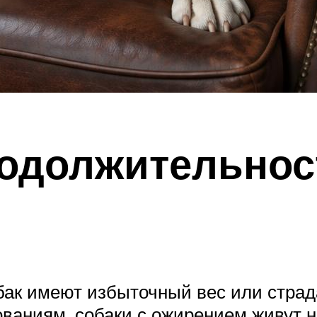
одолжительнос
бак имеют избыточный вес или стра
дованиям, собаки с ожирением живут н