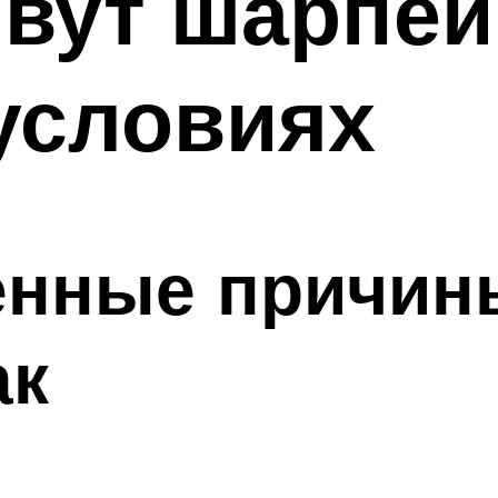
вут шарпеи
условиях
енные причин
ак