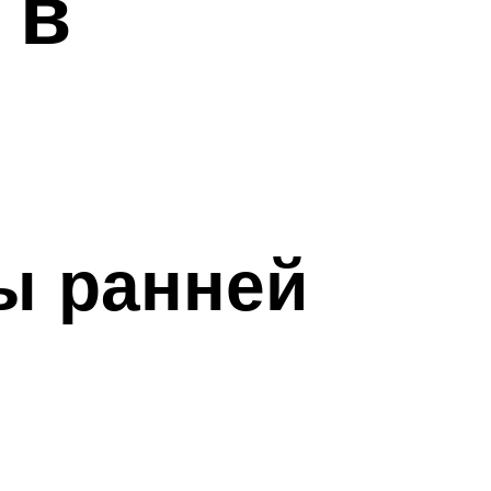
 в
ы ранней