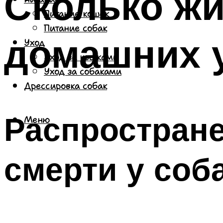
Сколько жи
Питание кошек
Питание собак
домашних 
Уход
Уход за кошками
Уход за собаками
Дрессировка собак
Распростран
Меню
смерти у соб