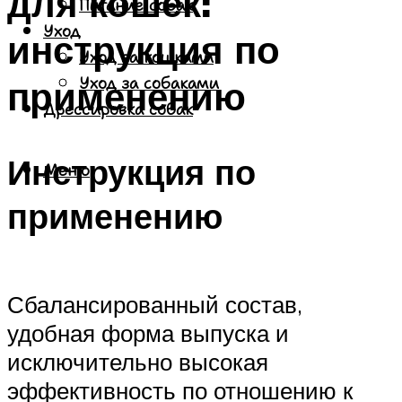
для кошек:
Питание собак
Уход
инструкция по
Уход за кошками
применению
Уход за собаками
Дрессировка собак
Инструкция по
Меню
применению
Сбалансированный состав,
удобная форма выпуска и
исключительно высокая
эффективность по отношению к