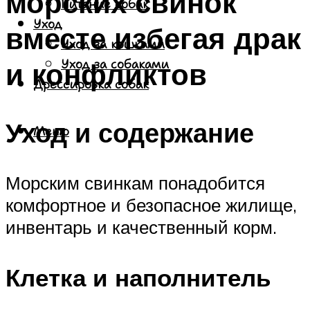
морских свинок
Питание собак
Уход
вместе избегая драк
Уход за кошками
и конфликтов
Уход за собаками
Дрессировка собак
Уход и содержание
Меню
Морским свинкам понадобится
комфортное и безопасное жилище,
инвентарь и качественный корм.
Клетка и наполнитель