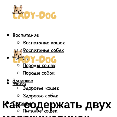
Воспитание
Воспитание кошек
Воспитание собак
Породы
Породы кошек
Породы собак
Здоровье
Меню
Здоровье кошек
Здоровье собак
Как содержать двух
Питание
Питание кошек