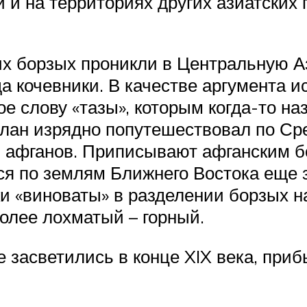
и на территориях других азиатских го
ких борзых проникли в Центральную 
да кочевники. В качестве аргумента 
ое слову «тазы», которым когда-то на
 клан изрядно попутешествовал по Ср
и афганов. Приписывают афганским б
я по землям Ближнего Востока еще 
и «виноваты» в разделении борзых на
более лохматый – горный.
 засветились в конце XIX века, приб