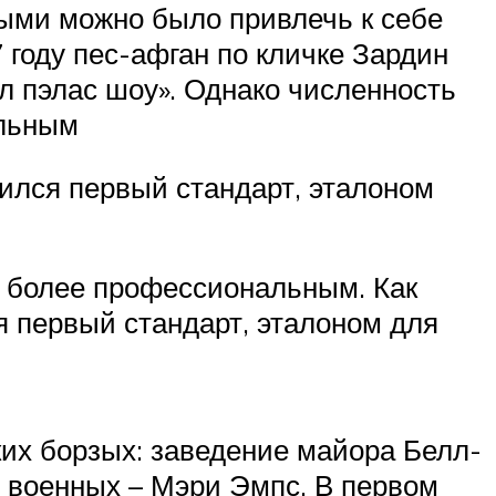
рыми можно было привлечь к себе
 году пес-афган по кличке Зардин
л пэлас шоу». Однако численность
альным
вился первый стандарт, эталоном
я более профессиональным. Как
я первый стандарт, эталоном для
ких борзых: заведение майора Белл-
 военных – Мэри Эмпс. В первом