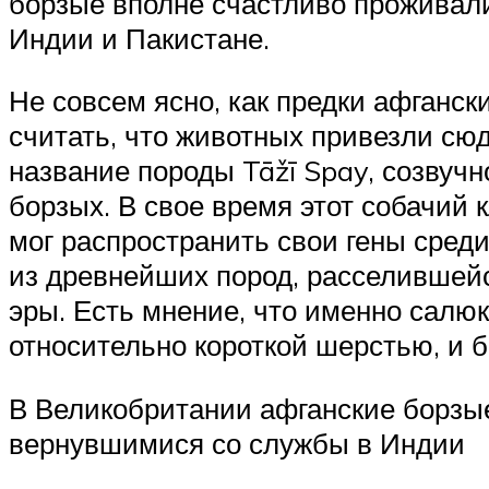
борзые вполне счастливо проживали 
Индии и Пакистане.
Не совсем ясно, как предки афганс
считать, что животных привезли сю
название породы Tāžī Spay, созвучн
борзых. В свое время этот собачий
мог распространить свои гены сред
из древнейших пород, расселившейс
эры. Есть мнение, что именно салюк
относительно короткой шерстью, и 
В Великобритании афганские борзые
вернувшимися со службы в Индии