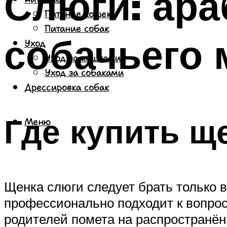
Слюги: ара
Питание кошек
Питание собак
собачьего 
Уход
Уход за кошками
Уход за собаками
Дрессировка собак
Где купить щ
Меню
Щенка слюги следует брать только 
профессионально подходит к вопросу
родителей помета на распространён