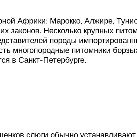
рной Африки: Марокко, Алжире, Тунис
х законов. Несколько крупных пито
редставителей породы импортированны
сть многопородные питомники борзых
тся в Санкт-Петербурге.
 щенков слюги обычно устанавливают