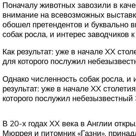
Поначалу животных завозили в каче
внимание на всевозможных выставках
обошел претендентов и буквально в
собак росла, и интерес заводчиков
Как результат: уже в начале XX сто
для которого послужил небезызвес
Однако численность собак росла, и
результат: уже в начале XX столети
которого послужил небезызвестный 
В 20-х годах XX века в Англии отк
Мюррея и питомник «Газни», принад