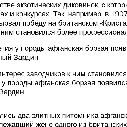
стве экзотических диковинок, с кото
 и конкурсах. Так, например, в 1907
ырвал победу на британском «Криста
 к ним становился более профессион
летия у породы афганская борзая поя
тный Зардин
 интерес заводчиков к ним становилс
я у породы афганская борзая появилс
Зардин.
рылись два элитных питомника афганс
лежавший жене одного из британских