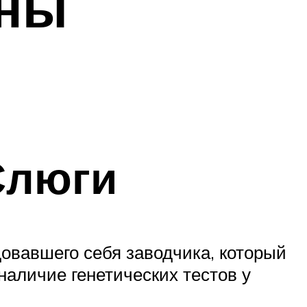
уны
Слюги
довавшего себя заводчика, который
наличие генетических тестов у