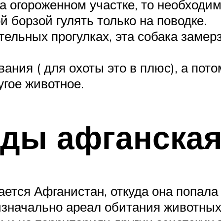
а огороженном участке, то необходи
ой борзой гулять только на поводке.
тельных прогулках, эта собака замер
ания ( для охоты это в плюс), а пото
угое животное.
ды афганская
тся Афганистан, откуда она попала с
значально ареал обитания животных 