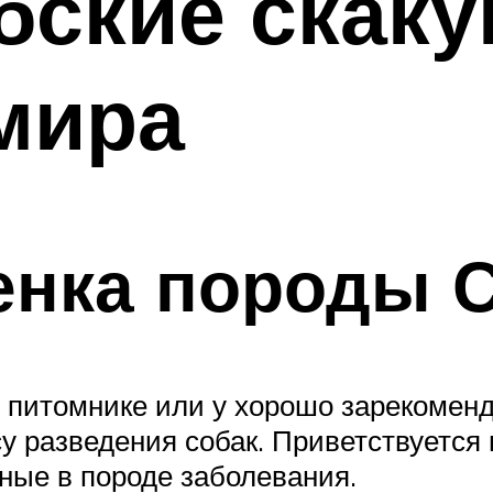
бские скак
мира
енка породы 
в питомнике или у хорошо зарекомен
 разведения собак. Приветствуется 
ные в породе заболевания.