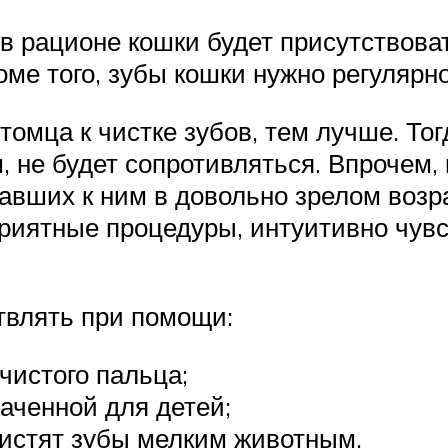
и в рационе кошки будет присутствов
ме того, зубы кошки нужно регулярно
омца к чистке зубов, тем лучше. Тог
м, не будет сопротивляться. Впрочем
павших к ним в довольно зрелом возра
иятные процедуры, интуитивно чувст
твлять при помощи:
чистого пальца;
аченной для детей;
чистят зубы мелким животным.