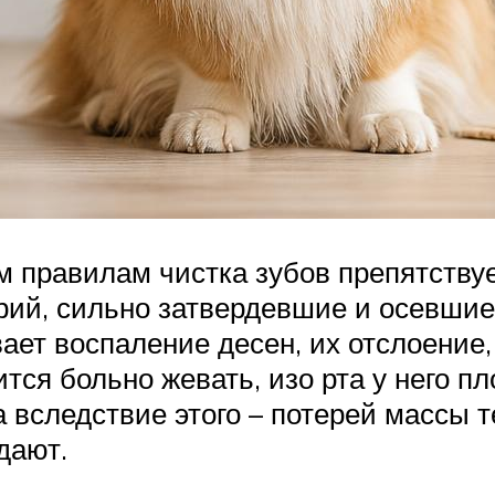
м правилам чистка зубов препятствуе
рий, сильно затвердевшие и осевшие 
ет воспаление десен, их отслоение,
тся больно жевать, изо рта у него 
а вследствие этого – потерей массы 
дают.