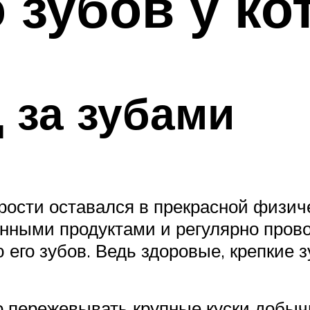
 зубов у ко
д за зубами
рости оставался в прекрасной физич
нными продуктами и регулярно прово
его зубов. Ведь здоровые, крепкие з
 пережевывать крупные куски добычи