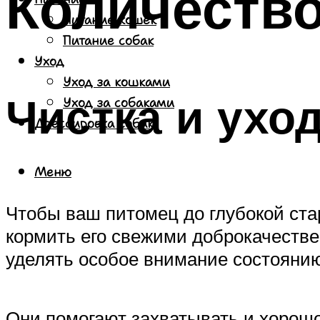
Количество
Питание кошек
Питание собак
Уход
Уход за кошками
Чистка и ухо
Уход за собаками
Дрессировка собак
Меню
Чтобы ваш питомец до глубокой ста
кормить его свежими доброкачестве
уделять особое внимание состоянию 
Они помогают захватывать и хорошо