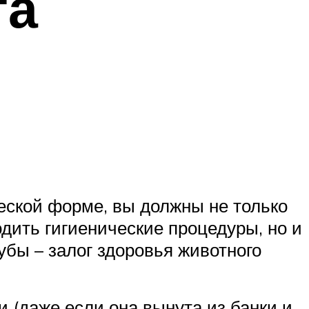
та
еской форме, вы должны не только
дить гигиенические процедуры, но и
убы – залог здоровья животного
 (даже если она вынута из банки и