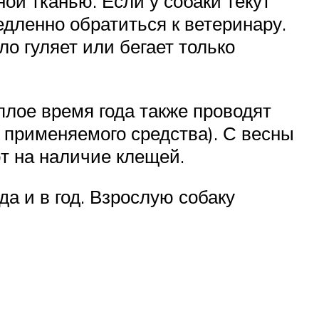
ой тканью. Если у собаки текут
едленно обратиться к ветеринару.
о гуляет или бегает только
еплое время года также проводят
я применяемого средства). С весны
ют на наличие клещей.
да и в год. Взрослую собаку