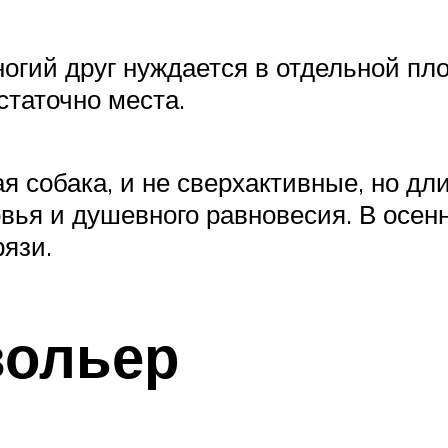
огий друг нуждается в отдельной пло
статочно места.
 собака, и не сверхактивные, но дл
вья и душевного равновесия. В осен
рязи.
вольер