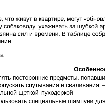
, что живут в квартире, могут «обно
у собаководу, ухаживать за шубкой а
озяина сил и времени. В таблице соб
янии.
да
Особенно
ять посторонние предметы, попавшие
опускать спутывания и сваливания; 
льной щеткой-пуходеркой
льзовать специальные шампуни для 