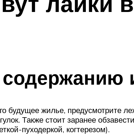
вут лайки 
 содержанию 
го будущее жилье, предусмотрите ле
гулок. Также стоит заранее обзавест
еткой-пуходеркой, когтерезом).