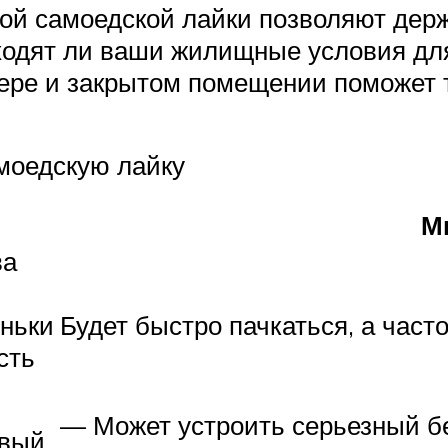
ой самоедской лайки позволяют держа
одходят ли ваши жилищные условия дл
ьере и закрытом помещении поможет 
моедскую лайку
М
ва
иньки
Будет быстро пачкаться, а часто
сть
— Может устроить серьезный б
ивый