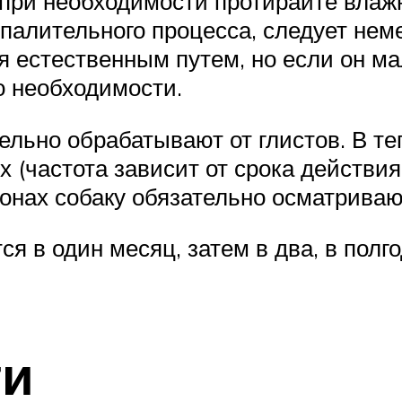
при необходимости протирайте влажн
спалительного процесса, следует нем
 естественным путем, но если он мал
по необходимости.
тельно обрабатывают от глистов. В т
 (частота зависит от срока действи
зонах собаку обязательно осматрива
 в один месяц, затем в два, в полго
ти