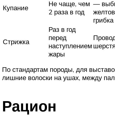
Не чаще, чем
— выби
Купание
2 раза в год
желтов
грибка
Раз в год
перед
Провод
Стрижка
наступлением
шерстя
жары
По стандартам породы, для выставок
лишние волоски на ушах, между пал
Рацион