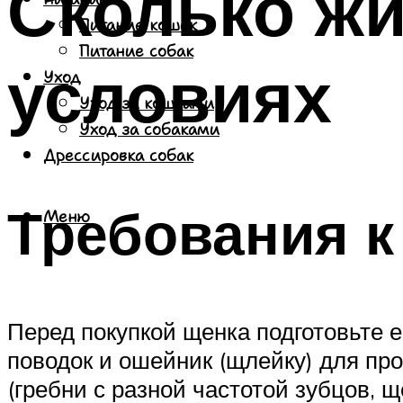
Сколько жи
Питание кошек
Питание собак
условиях
Уход
Уход за кошками
Уход за собаками
Дрессировка собак
Требования к
Меню
Перед покупкой щенка подготовьте е
поводок и ошейник (щлейку) для про
(гребни с разной частотой зубцов, щ