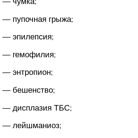
— чумка;
— пупочная грыжа;
— эпилепсия;
— гемофилия;
— энтропион;
— бешенство;
— дисплазия ТБС;
— лейшманиоз;