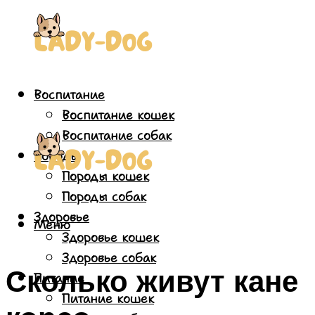
Воспитание
Воспитание кошек
Воспитание собак
Породы
Породы кошек
Породы собак
Здоровье
Меню
Здоровье кошек
Здоровье собак
Сколько живут кане
Питание
Питание кошек