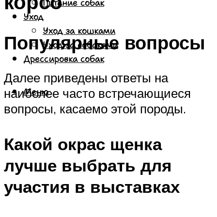
корсо
Питание собак
Уход
Уход за кошками
Популярные вопросы
Уход за собаками
Дрессировка собак
Далее приведены ответы на
наиболее часто встречающиеся
Меню
вопросы, касаемо этой породы.
Какой окрас щенка
лучше выбрать для
участия в выставках