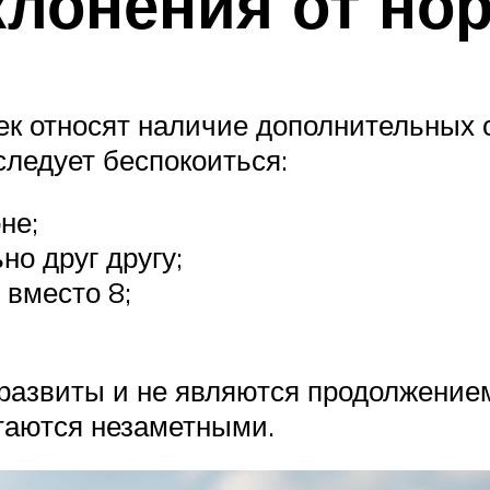
клонения от но
к относят наличие дополнительных с
следует беспокоиться:
не;
о друг другу;
 вместо 8;
оразвиты и не являются продолжение
таются незаметными.