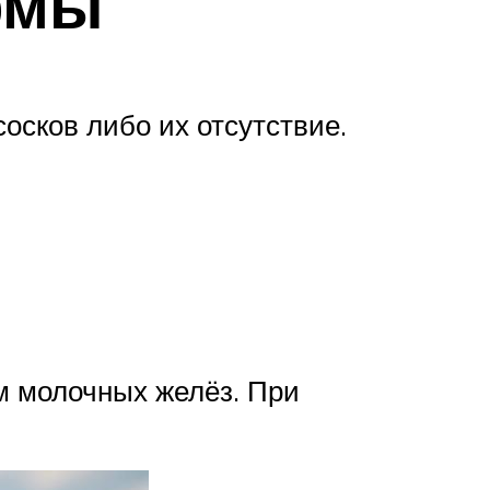
рмы
осков либо их отсутствие.
м молочных желёз. При