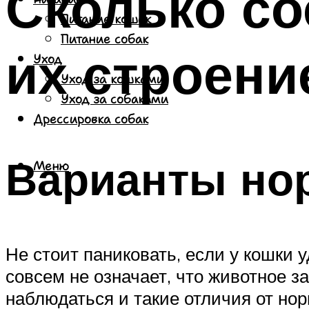
Сколько со
Питание кошек
Питание собак
их строени
Уход
Уход за кошками
Уход за собаками
Дрессировка собак
Варианты но
Меню
Не стоит паниковать, если у кошки 
совсем не означает, что животное з
наблюдаться и такие отличия от но