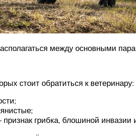
асполагаться между основными парам
орых стоит обратиться к ветеринару:
ости;
вянистые;
— признак грибка, блошиной инвазии 