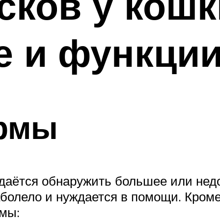
сков у кошк
е и функци
рмы
удаётся обнаружить большее или недо
аболело и нуждается в помощи. Кром
рмы: