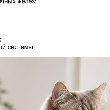
чных желёз:
;
ой системы.