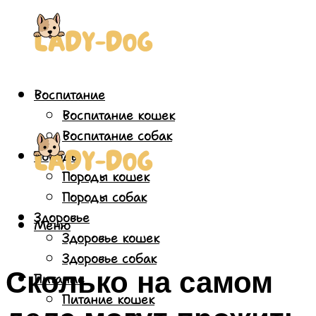
Воспитание
Воспитание кошек
Воспитание собак
Породы
Породы кошек
Породы собак
Здоровье
Меню
Здоровье кошек
Здоровье собак
Сколько на самом
Питание
Питание кошек