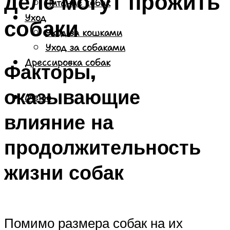
деле могут прожить
Питание собак
Уход
собаки
Уход за кошками
Уход за собаками
Дрессировка собак
Факторы,
оказывающие
Меню
влияние на
продолжительность
жизни собак
Помимо размера собак на их