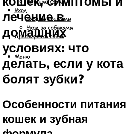
кошек, симптомы и
Питание собак
Уход
лечение в
Уход за кошками
домашних
Уход за собаками
Дрессировка собак
условиях: что
Меню
делать, если у кота
болят зубки?
Особенности питания
кошек и зубная
формула