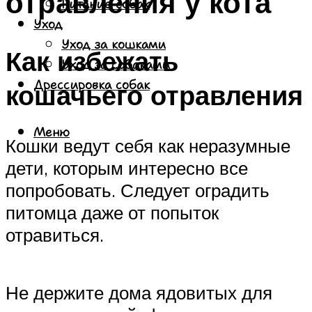
отравления у кота
Питание собак
Уход
Уход за кошками
Как избежать
Уход за собаками
Дрессировка собак
кошачьего отравления
Меню
Кошки ведут себя как неразумные
дети, которым интересно все
попробовать. Следует оградить
питомца даже от попыток
отравиться.
Не держите дома ядовитых для