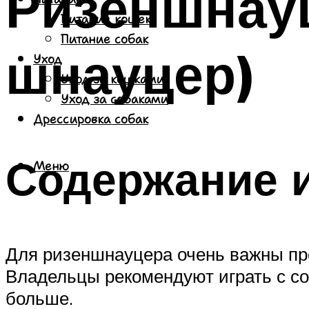
Ризеншнауц
Питание кошек
Питание собак
шнауцер)
Уход
Уход за кошками
Уход за собаками
Дрессировка собак
Содержание и
Меню
Для ризеншнауцера очень важны про
Владельцы рекомендуют играть с соб
больше.