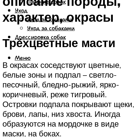
описание породы,
Питание собак
Уход
характер, окрасы
Уход за кошками
Уход за собаками
Дрессировка собак
Трёхцветные масти
Меню
В окрасах соседствуют цветные,
белые зоны и подпал – светло-
песочный, бледно-рыжий, ярко-
коричневый, реже тигровый.
Островки подпала покрывают щеки,
брови, лапы, низ хвоста. Иногда
образуются на мордочке в виде
маски, на боках.