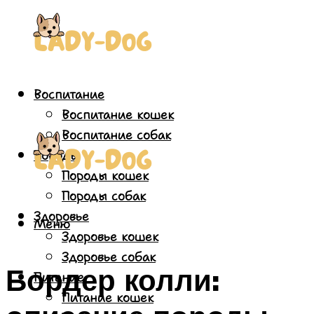
Воспитание
Воспитание кошек
Воспитание собак
Породы
Породы кошек
Породы собак
Здоровье
Меню
Здоровье кошек
Здоровье собак
Бордер колли:
Питание
Питание кошек