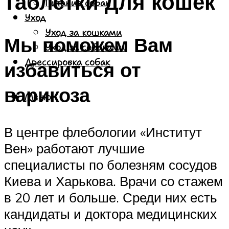
таблетки для кошек
Питание собак
Уход
Уход за кошками
Мы поможем Вам
Уход за собаками
Дрессировка собак
избавиться от
варикоза
Меню
В центре флебологии «Институт
Вен» работают лучшие
специалисты по болезням сосудов
Киева и Харькова. Врачи со стажем
в 20 лет и больше. Среди них есть
кандидаты и доктора медицинских