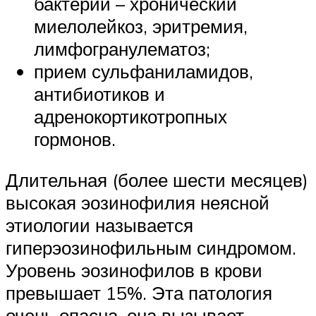
бактерий – хронический
миелолейкоз, эритремия,
лимфогранулематоз;
прием сульфаниламидов,
антибиотиков и
адренокортикотропных
гормонов.
Длительная (более шести месяцев)
высокая эозинофилия неясной
этиологии называется
гиперэозинофильным синдромом.
Уровень эозинофилов в крови
превышает 15%. Эта патология
очень опасна, она вызывает