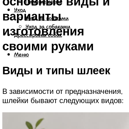
основные виды и
Питание собак
Уход
варианты
Уход за кошками
изготовления
Уход за собаками
Дрессировка собак
своими руками
Меню
Виды и типы шлеек
В зависимости от предназначения,
шлейки бывают следующих видов: