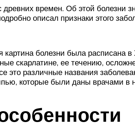
 древних времен. Об этой болезни з
одробно описал признаки этого забо
 картина болезни была расписана в X
ные скарлатине, ее течению, осложн
все это различные названия заболев
ыпью, которые были даны врачами в 
особенности