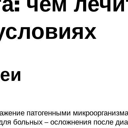
а: чем лечи
условиях
реи
ражение патогенными микроорганизма
ля больных – осложнения после диа