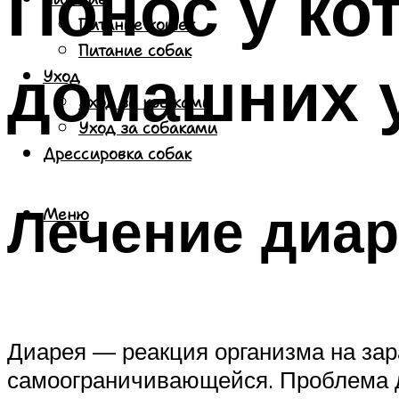
Понос у кот
Питание кошек
Питание собак
домашних 
Уход
Уход за кошками
Уход за собаками
Дрессировка собак
Лечение диа
Меню
Диарея — реакция организма на за
самоограничивающейся. Проблема д