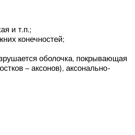
я и т.п.;
жних конечностей;
азрушается оболочка, покрывающая
стков – аксонов), аксонально-