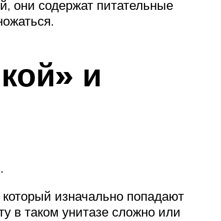
й, они содержат питательные
ножаться.
кой» и
з.
а который изначально попадают
ту в таком унитазе сложно или