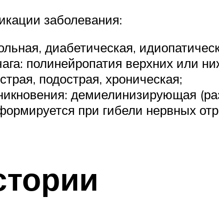
икации заболевания:
ольная, диабетическая, идиопатическа
чага: полинейропатия верхних или ни
страя, подострая, хроническая;
зникновения: демиелинизирующая (р
формируется при гибели нервных отро
стории